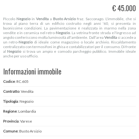
€ 45.000
Piccolo
Negozio
in
Vendita
a
Busto Arsizio
fraz. Sacconago. L'immobile, che si
trova al piano terra di un edificio costruito negli anni '60, si presenta in
buonissime condizioni. La pavimentazione è realizzata in marmo nella zona
vendite e in ceramica nel retro-
Negozio
. La vetrina fronte strada e l'ingresso ad
angolo conferiscono molta luminosità all'ambiente. Dall'area
Vendita
si accede a
un retro-
Negozio
di ideale come magazzino o locale archivio. Riscaldamento
centralizzato con termosifoni in ghisa e contabilizzatori per il consumo. Di fronte
al
Negozio
si trova un ampio e comodo parcheggio pubblico. Immobile ideale
anche per uso ufficio.
Informazioni immobile
Codice
: RC.605
Contratto
: Vendita
Tipologia
: Negozio
Regione
: Lombardia
Provincia
: Varese
Comune
: Busto Arsizio