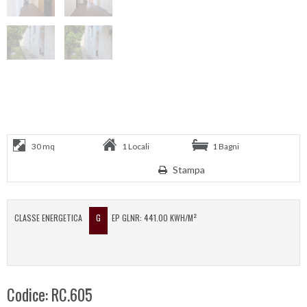
30 mq
1 Locali
1 Bagni
Stampa
CLASSE ENERGETICA
G
EP GLNR: 441.00 KWH/M²
Codice: RC.605