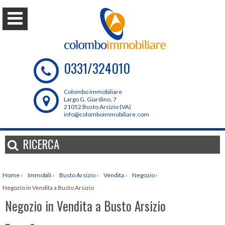
0331/324010
Colombo Immobiliare
Largo G. Giardino, 7
21052 Busto Arsizio (VA)
info@colomboimmobiliare.com
RICERCA
Home
›
Immobili
›
Busto Arsizio
›
Vendita
›
Negozio
›
Negozio in Vendita a Busto Arsizio
Negozio in Vendita a Busto Arsizio