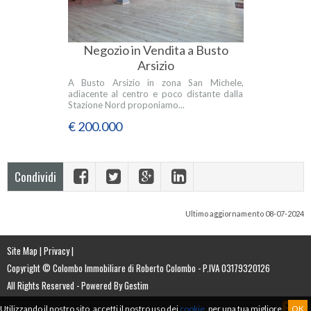
Negozio in Vendita a Busto
Arsizio
A Busto Arsizio in zona San Michele,
adiacente al centro e poco distante dalla
Stazione Nord proponiamo...
€ 200.000
Condividi
Ultimo aggiornamento 08-07-2024
Site Map
|
Privacy
|
Copyright © Colombo Immobiliare di Roberto Colombo - P.IVA 03179320126
All Rights Reserved -
Powered By Gestim
Utilizzando il nostro sito, accetti il nostro uso dei
cookie
, per una tua migliore
OK