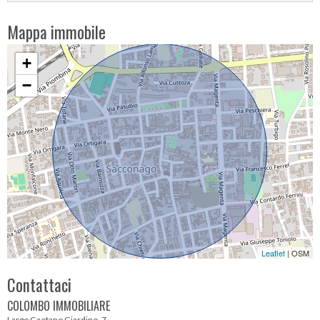
Mappa immobile
+
−
Leaflet
| OSM
Contattaci
COLOMBO IMMOBILIARE
Largo Gaetano Giardino, 7