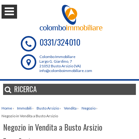
0331/324010
Colombo Immobiliare
Largo G. Giardino, 7
21052 Busto Arsizio (VA)
info@colomboimmobiliare.com
RICERCA
Home
›
Immobili
›
Busto Arsizio
›
Vendita
›
Negozio
›
Negozio in Vendita a Busto Arsizio
Negozio in Vendita a Busto Arsizio