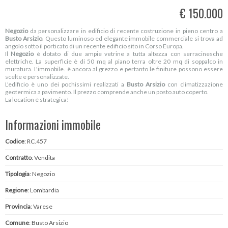
€ 150.000
Negozio
da personalizzare in edificio di recente costruzione in pieno centro a
Busto Arsizio
. Questo luminoso ed elegante immobile commerciale si trova ad
angolo sotto il porticato di un recente edificio sito in Corso Europa.
Il
Negozio
è dotato di due ampie vetrine a tutta altezza con serracinesche
elettriche. La superficie è di 50 mq al piano terra oltre 20 mq di soppalco in
muratura. L'immobile. è ancora al grezzo e pertanto le finiture possono essere
scelte e personalizzate.
L'edificio è uno dei pochissimi realizzati a
Busto Arsizio
con climatizzazione
geotermica a pavimento. Il prezzo comprende anche un posto auto coperto.
La location è strategica!
Informazioni immobile
Codice
: RC.457
Contratto
: Vendita
Tipologia
: Negozio
Regione
: Lombardia
Provincia
: Varese
Comune
: Busto Arsizio