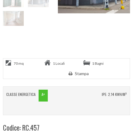
70 mq
1 Locali
1 Bagni
Stampa
CLASSE ENERGETICA
A+
IPE: 2.14 KWH/M³
Codice: RC.457