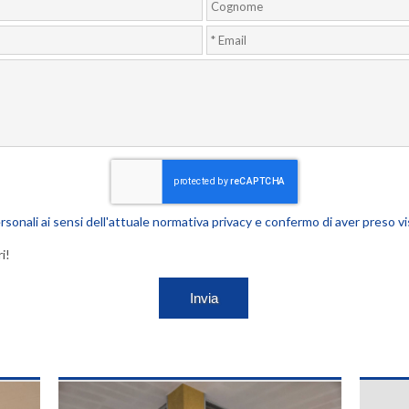
rsonali ai sensi dell'attuale normativa privacy e confermo di aver preso vi
i!