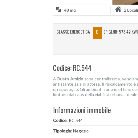
48 mq
2 Locali
CLASSE ENERGETICA
D
EP GLNR: 573.42 KW
Codice: RC.544
A
Busto Arsizio
zona centralissima, vendia
antistante sala di attesa. Il riscaldamento 
un ripostiglio. Gli ambienti sono in ottime co
lontano dal caos della viabilità urbana. Idea
Informazioni immobile
Codice
: RC.544
Tipologia
: Negozio