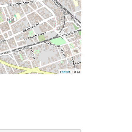
Leaflet
| OSM