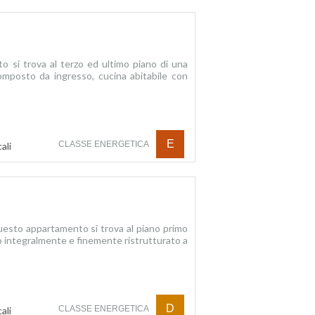
o si trova al terzo ed ultimo piano di una
composto da ingresso, cucina abitabile con
E
CLASSE ENERGETICA
ali
Questo appartamento si trova al piano primo
o integralmente e finemente ristrutturato a
D
CLASSE ENERGETICA
ali