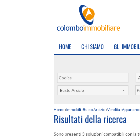
HOME
CHI SIAMO
GLI IMMOBIL
Busto Arsizio
Home
›
Immobili
›
Busto Arsizio
›
Vendita
›
Appartame
Risultati della ricerca
Sono presenti 3 soluzioni compatibili con la t