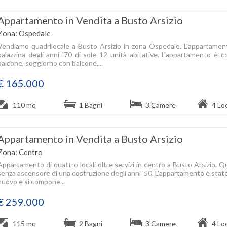
Appartamento in Vendita a Busto Arsizio
Zona: Ospedale
Vendiamo quadrilocale a Busto Arsizio in zona Ospedale. L'appartament
palazzina degli anni '70 di sole 12 unità abitative. L'appartamento è 
balcone, soggiorno con balcone,...
€ 165.000
110 mq
1 Bagni
3 Camere
4 Loc
Appartamento in Vendita a Busto Arsizio
Zona: Centro
Appartamento di quattro locali oltre servizi in centro a Busto Arsizio. 
senza ascensore di una costruzione degli anni '50. L'appartamento è stat
nuovo e si compone...
€ 259.000
115 mq
2 Bagni
3 Camere
4 Loc