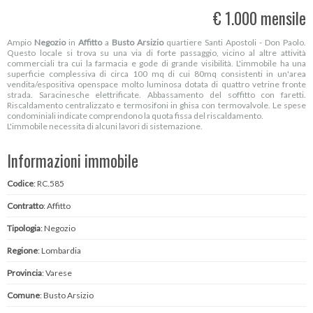
€ 1.000 mensile
Ampio
Negozio
in
Affitto
a
Busto Arsizio
quartiere Santi Apostoli - Don Paolo.
Questo locale si trova su una via di forte passaggio, vicino al altre attività
commerciali tra cui la farmacia e gode di grande visibilità. L'immobile ha una
superficie complessiva di circa 100 mq di cui 80mq consistenti in un'area
vendita/espositiva openspace molto luminosa dotata di quattro vetrine fronte
strada. Saracinesche elettrificate. Abbassamento del soffitto con faretti.
Riscaldamento centralizzato e termosifoni in ghisa con termovalvole. Le spese
condominiali indicate comprendono la quota fissa del riscaldamento.
L'immobile necessita di alcuni lavori di sistemazione.
Informazioni immobile
Codice
: RC.585
Contratto
: Affitto
Tipologia
: Negozio
Regione
: Lombardia
Provincia
: Varese
Comune
: Busto Arsizio