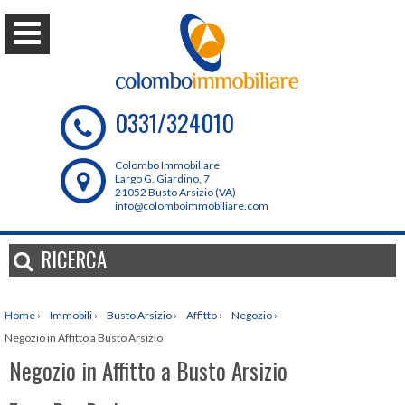
0331/324010
Colombo Immobiliare
Largo G. Giardino, 7
21052 Busto Arsizio (VA)
info@colomboimmobiliare.com
RICERCA
Home
›
Immobili
›
Busto Arsizio
›
Affitto
›
Negozio
›
Negozio in Affitto a Busto Arsizio
Negozio in Affitto a Busto Arsizio