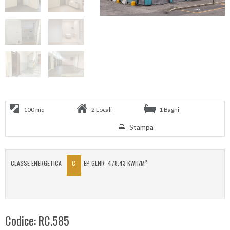
100 mq
2 Locali
1 Bagni
Stampa
CLASSE ENERGETICA
C
EP GLNR: 478.43 KWH/M²
Codice: RC.585